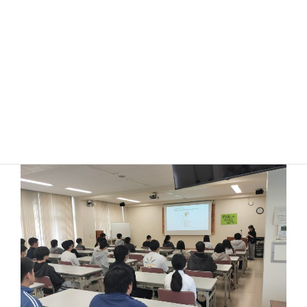
だきました。助産師の仕事についてや性について、自分自身
の境界線の在り方についてなど生きていく上での自分自身や
相手との付き合い方を教わりました。赤ちゃんは「死なない
ために生きる」、「お腹の中からいきなり大きい世界に飛び
出していくからびっくりしている」「豆粒みたいな頃から心
音が聴こえ、赤ちゃんからお母さんの身体から出てくる」
「ドラマチックな産まれ方をしてこない赤ちゃんはいない」
という話を聞き、生きている意味や必死に生きることを学び
ました。