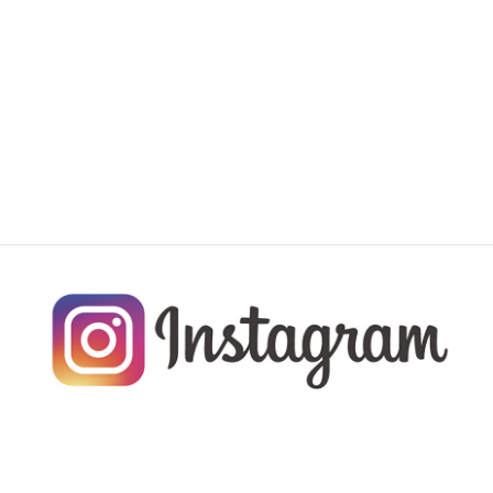
れた家族、そして温かく応援してくださる
地域の皆様のおかげです。 […]
続きを読む
投
1
2
…
60
»
固
固
固
定
定
定
稿
ペ
ペ
ペ
ナ
ー
ー
ー
ジ
ジ
ジ
ビ
ゲ
ー
シ
ョ
ン