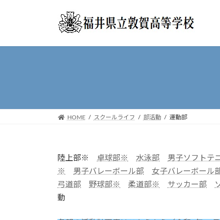
コ
ナ
ン
ビ
テ
ゲ
ン
ー
ツ
シ
へ
ョ
ス
ン
キ
に
ッ
移
プ
動
HOME
スクールライフ
部活動
運動部
陸上部※
卓球部※
水泳部
男子ソフトテ
※
男子バレーボール部
女子バレーボール
弓道部
野球部※
柔道部※
サッカー部
動