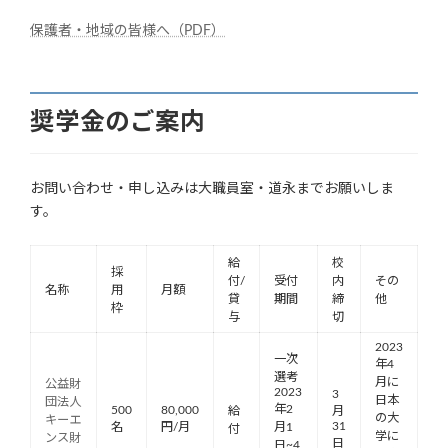
保護者・地域の皆様へ（PDF）
奨学金のご案内
お問い合わせ・申し込みは大職員室・道永までお願いしま
す。
給
校
採
付/
受付
内
その
名称
用
月額
貸
期間
締
他
枠
与
切
2023
一次
年4
選考
月に
公益財
2023
3
日本
団法人
年2
500
80,000
給
月
の大
キーエ
31
名
円/月
月1
付
学に
ンス財
日
日~4