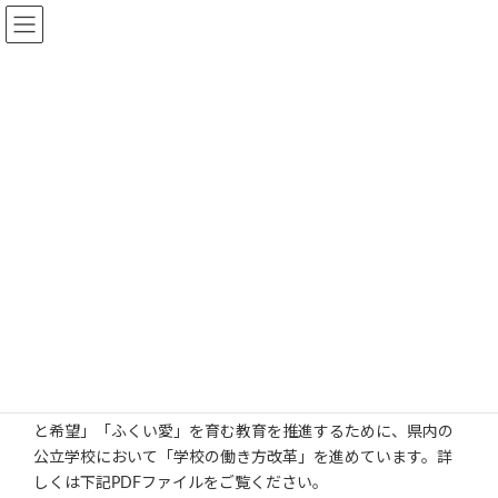
コ
ナ
ン
ビ
テ
ゲ
ン
ー
ツ
シ
お知らせ・連絡
へ
ョ
ス
ン
キ
に
ッ
移
HOME
保護者の方へ
お知らせ・連絡
プ
動
「学校における働き方改革」を推
進しています
教職員が子どもと向き合う時間を確保し、子どもたちの「夢
と希望」「ふくい愛」を育む教育を推進するために、県内の
公立学校において「学校の働き方改革」を進めています。詳
しくは下記PDFファイルをご覧ください。