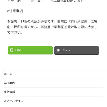
・時 期 翌 日
※土日祝日は除きます
○注意事項
保護者、担任の承認が必要です。事前に
「旅行承認書」
に署
名・押印を得てから、事務室で学割証を受け取る際に持参し
て下さい。
LINE
Copy
ホーム
学校案内
進路情報
スクールライフ