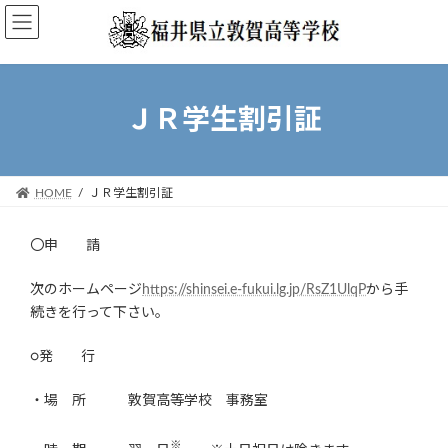
コ
ナ
ン
ビ
テ
ゲ
ン
ー
ツ
シ
ＪＲ学生割引証
へ
ョ
ス
ン
キ
に
ッ
移
HOME
ＪＲ学生割引証
プ
動
〇申 請
次のホームページ
https://shinsei.e-fukui.lg.jp/RsZ1UlqP
から手
続きを行って下さい。
○発 行
・場 所 敦賀高等学校 事務室
※