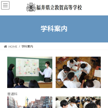
コ
ナ
ン
ビ
テ
ゲ
ン
ー
ツ
シ
学科案内
へ
ョ
ス
ン
キ
に
ッ
移
HOME
学科案内
プ
動
普通科