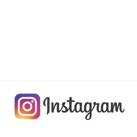
会長より・・・ 前期生徒会長 池田直
樹 Leap Forward 〜後期生徒会を振り返っ
て〜・・・ 後期生徒会長 森口蓮叶 運動部
活動報告 文化 […]
続きを読む
投
«
1
…
49
50
51
…
60
»
固
固
固
固
固
定
定
定
定
定
稿
ペ
ペ
ペ
ペ
ペ
ナ
ー
ー
ー
ー
ー
ジ
ジ
ジ
ジ
ジ
ビ
ゲ
ー
シ
ョ