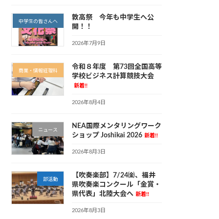
敦高祭 今年も中学生へ公
中学生の皆さんへ
開！！
2026年7月9日
令和８年度 第73回全国高等
商業・情報経理科
学校ビジネス計算競技大会
新着!!
2026年8月4日
NEA国際メンタリングワーク
ニュース
ショップ Joshikai 2026
新着!!
2026年8月3日
【吹奏楽部】7/24㈮、福井
部活動
県吹奏楽コンクール「金賞・
県代表」北陸大会へ
新着!!
2026年8月3日