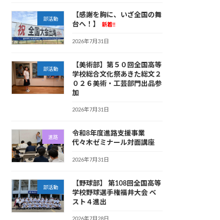
【感謝を胸に、いざ全国の舞
部活動
台へ！】
新着!!
2026年7月31日
【美術部】第５０回全国高等
部活動
学校総合文化祭あきた総文２
０２６美術・工芸部門出品参
加
2026年7月31日
令和8年度進路支援事業
進路
代々木ゼミナール対面講座
2026年7月31日
【野球部】 第108回全国高等
部活動
学校野球選手権福井大会 ベ
スト４進出
2026年7月28日