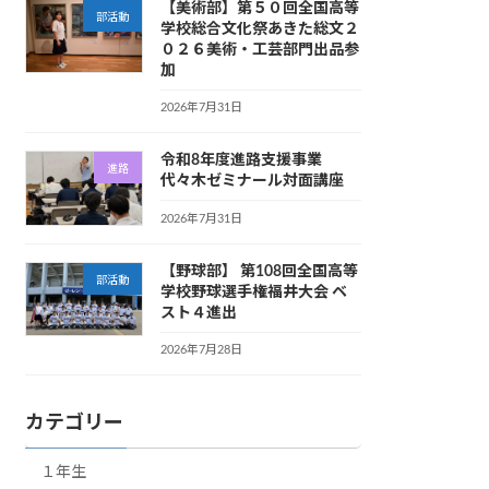
【美術部】第５０回全国高等
部活動
学校総合文化祭あきた総文２
０２６美術・工芸部門出品参
加
2026年7月31日
令和8年度進路支援事業
進路
代々木ゼミナール対面講座
2026年7月31日
【野球部】 第108回全国高等
部活動
学校野球選手権福井大会 ベ
スト４進出
2026年7月28日
カテゴリー
１年生