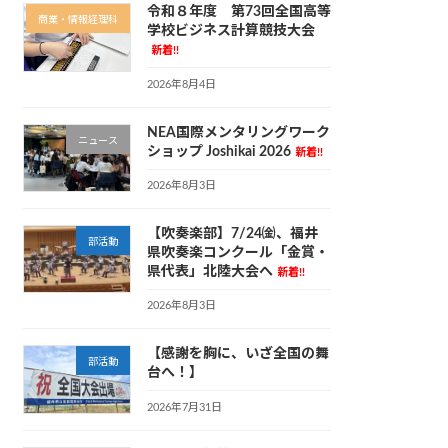
令和８年度 第73回全国高等
商業・情報経理科
学校ビジネス計算競技大会
新着!!
2026年8月4日
NEA国際メンタリングワーク
ニュース
ショップ Joshikai 2026
新着!!
2026年8月3日
【吹奏楽部】7/24㈮、福井
部活動
県吹奏楽コンクール「金賞・
県代表」北陸大会へ
新着!!
2026年8月3日
【感謝を胸に、いざ全国の舞
部活動
台へ！】
2026年7月31日