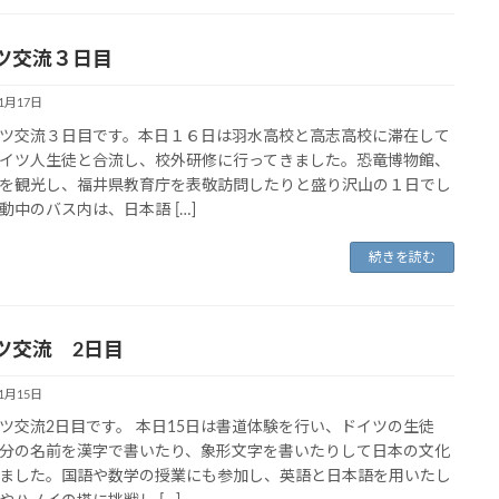
ツ交流３日目
11月17日
交流３日目です。本日１６日は羽水高校と高志高校に滞在して
イツ人生徒と合流し、校外研修に行ってきました。恐竜博物館、
を観光し、福井県教育庁を表敬訪問したりと盛り沢山の１日でし
動中のバス内は、日本語 […]
続きを読む
ツ交流 2日目
11月15日
交流2日目です。 本日15日は書道体験を行い、ドイツの生徒
分の名前を漢字で書いたり、象形文字を書いたりして日本の文化
ました。国語や数学の授業にも参加し、英語と日本語を用いたし