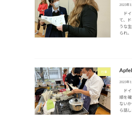
2023年
ドイツ
て、ド
うな生
られ、
Apf
行事
2023年
ドイツ
順を確
ないか
ら話し