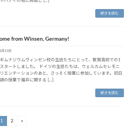
やハノイの塔に挑戦し […]
続きを読む
ome from Winsen, Germany!
11月15日
ギムナジウムヴィンゼン校の生徒たちにとって、敦賀高校での1
スタートしました。 ドイツの生徒たちは、ウェルカムセレモニ
リエンテーションのあと、さっそく授業に参加しています。初日
語の授業で福井に関する […]
続きを読む
1
2
»
固
固
定
定