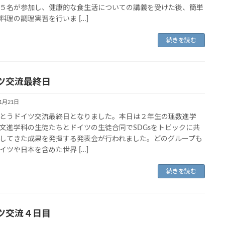
５名が参加し、健康的な食生活についての講義を受けた後、簡単
料理の調理実習を行いま […]
続きを読む
ツ交流最終日
11月21日
うドイツ交流最終日となりました。本日は２年生の理数進学
文進学科の生徒たちとドイツの生徒合同でSDGsをトピックに共
してきた成果を発揮する発表会が行われました。どのグループも
イツや日本を含めた世界 […]
続きを読む
ツ交流４日目