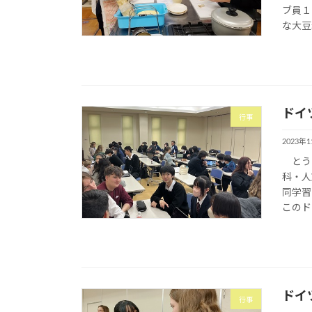
ブ員１
な大豆
ドイ
行事
2023年
とうと
科・人
同学習
このド
ドイ
行事