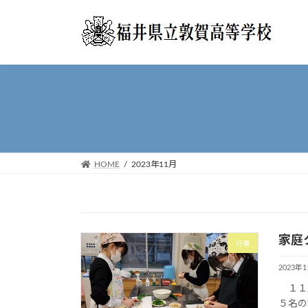
コ
ナ
ン
ビ
テ
ゲ
ン
ー
ツ
シ
へ
ョ
ス
ン
キ
に
ッ
移
プ
動
HOME
2023年11月
家庭
行事
2023年
１１月
５名の