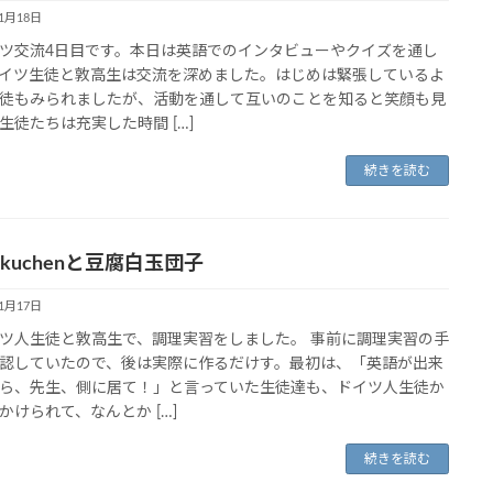
11月18日
交流4日目です。本日は英語でのインタビューやクイズを通し
イツ生徒と敦高生は交流を深めました。はじめは緊張しているよ
徒もみられましたが、活動を通して互いのことを知ると笑顔も見
生徒たちは充実した時間 […]
続きを読む
elkuchenと豆腐白玉団子
11月17日
人生徒と敦高生で、調理実習をしました。 事前に調理実習の手
認していたので、後は実際に作るだけす。最初は、「英語が出来
ら、先生、側に居て！」と言っていた生徒達も、ドイツ人生徒か
かけられて、なんとか […]
続きを読む