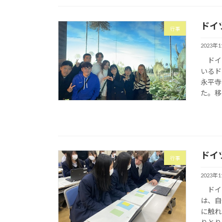
ドイ
行事
2023年
ドイツ
いるド
永平寺
た。移
ドイ
行事
2023年
ドイツ
は、自
に触れ