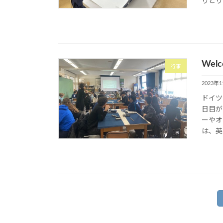
りとり
Welc
行事
2023年
ドイツ
日目が
ーやオ
は、英
投
稿