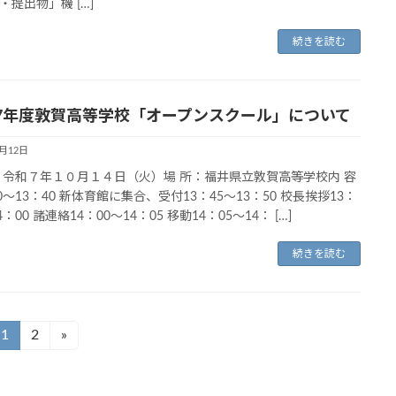
・提出物」機 […]
続きを読む
7年度敦賀高等学校「オープンスクール」について
9月12日
：令和７年１０月１４日（火）場 所：福井県立敦賀高等学校内 容
10～13：40 新体育館に集合、受付13：45～13：50 校長挨拶13：
4：00 諸連絡14：00～14：05 移動14：05～14： […]
続きを読む
1
2
»
固
固
定
定
ペ
ペ