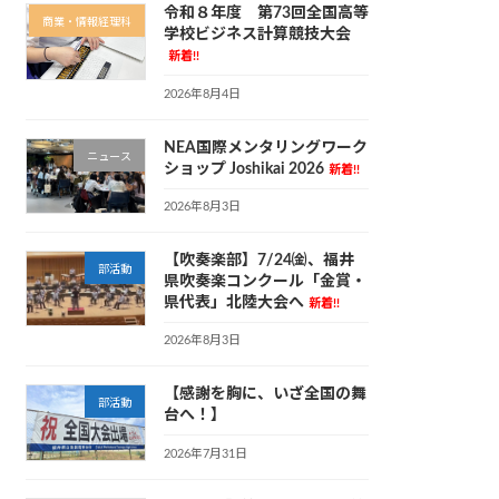
令和８年度 第73回全国高等
商業・情報経理科
学校ビジネス計算競技大会
新着!!
2026年8月4日
NEA国際メンタリングワーク
ニュース
ショップ Joshikai 2026
新着!!
2026年8月3日
【吹奏楽部】7/24㈮、福井
部活動
県吹奏楽コンクール「金賞・
県代表」北陸大会へ
新着!!
2026年8月3日
【感謝を胸に、いざ全国の舞
部活動
台へ！】
2026年7月31日