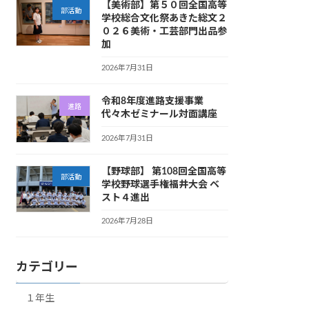
【美術部】第５０回全国高等
部活動
学校総合文化祭あきた総文２
０２６美術・工芸部門出品参
加
2026年7月31日
令和8年度進路支援事業
進路
代々木ゼミナール対面講座
2026年7月31日
【野球部】 第108回全国高等
部活動
学校野球選手権福井大会 ベ
スト４進出
2026年7月28日
カテゴリー
１年生