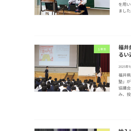
を用い
ました。
福井
１年生
るい
2025年
福井県
塾」が
協議会
み、投