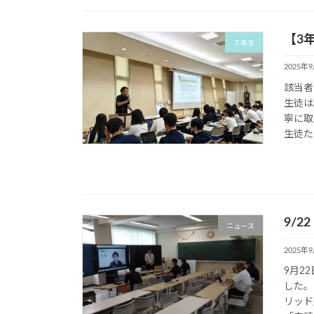
【3
３年生
2025年
該当者
生徒は
寧に取
生徒た
9/2
ニュース
2025年
9月2
した。
リッド