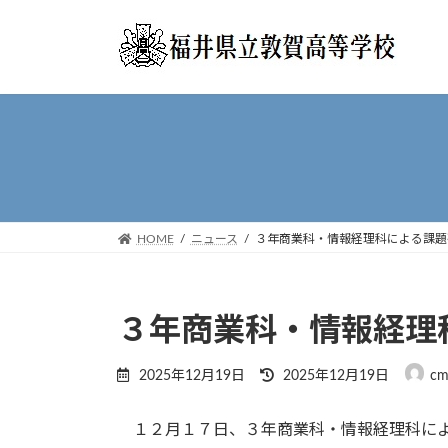
コ
ナ
ン
ビ
テ
ゲ
ン
ー
ツ
シ
へ
ョ
ス
ン
キ
に
ッ
移
プ
動
HOME
ニュース
３年商業科・情報経理科による課題
３年商業科・情報経理
最
2025年12月19日
2025年12月19日
cm
終
更
１２月１７日、３年商業科・情報経理科によ
新