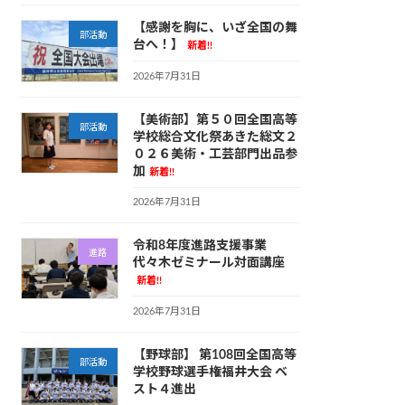
【感謝を胸に、いざ全国の舞
部活動
台へ！】
新着!!
2026年7月31日
【美術部】第５０回全国高等
部活動
学校総合文化祭あきた総文２
０２６美術・工芸部門出品参
加
新着!!
2026年7月31日
令和8年度進路支援事業
進路
代々木ゼミナール対面講座
新着!!
2026年7月31日
【野球部】 第108回全国高等
部活動
学校野球選手権福井大会 ベ
スト４進出