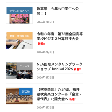
敦高祭 今年も中学生へ公
中学生の皆さんへ
開！！
2026年7月9日
令和８年度 第73回全国高等
商業・情報経理科
学校ビジネス計算競技大会
新着!!
2026年8月4日
NEA国際メンタリングワーク
ニュース
ショップ Joshikai 2026
新着!!
2026年8月3日
【吹奏楽部】7/24㈮、福井
部活動
県吹奏楽コンクール「金賞・
県代表」北陸大会へ
新着!!
2026年8月3日