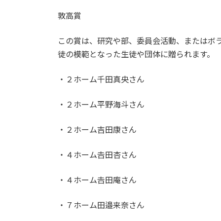
日
時
敦高賞
:
この賞は、研究や部、委員会活動、またはボ
徒の模範となった生徒や団体に贈られます。
・２ホーム千田真央さん
・２ホーム平野海斗さん
・２ホーム吉田康さん
・４ホーム𠮷田杏さん
・４ホーム𠮷田庵さん
・７ホーム田邉来奈さん