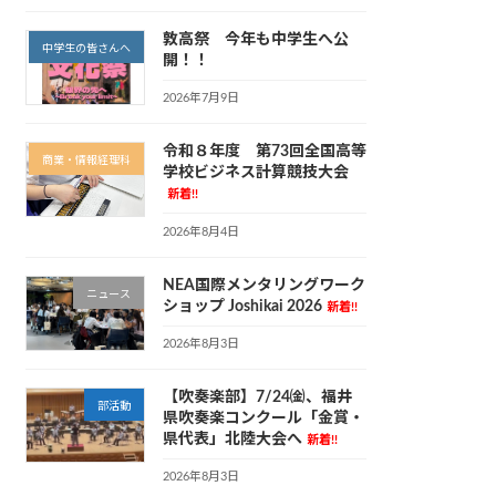
敦高祭 今年も中学生へ公
中学生の皆さんへ
開！！
2026年7月9日
令和８年度 第73回全国高等
商業・情報経理科
学校ビジネス計算競技大会
新着!!
2026年8月4日
NEA国際メンタリングワーク
ニュース
ショップ Joshikai 2026
新着!!
2026年8月3日
【吹奏楽部】7/24㈮、福井
部活動
県吹奏楽コンクール「金賞・
県代表」北陸大会へ
新着!!
2026年8月3日