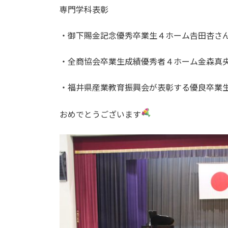
専門学科表彰
・御下賜金記念優秀卒業生４ホーム𠮷田杏さ
・全商協会卒業生成績優秀者４ホーム金森真
・福井県産業教育振興会が表彰する優良卒業生
おめでとうございます