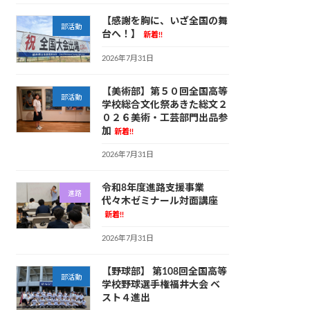
【感謝を胸に、いざ全国の舞
部活動
台へ！】
新着!!
2026年7月31日
【美術部】第５０回全国高等
部活動
学校総合文化祭あきた総文２
０２６美術・工芸部門出品参
加
新着!!
2026年7月31日
令和8年度進路支援事業
進路
代々木ゼミナール対面講座
新着!!
2026年7月31日
【野球部】 第108回全国高等
部活動
学校野球選手権福井大会 ベ
スト４進出