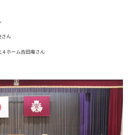
ん
央さん
４ホーム𠮷田庵さん