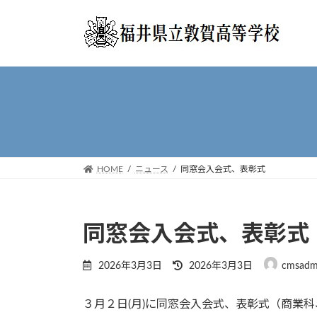
コ
ナ
ン
ビ
テ
ゲ
ン
ー
ツ
シ
へ
ョ
ス
ン
キ
に
ッ
移
プ
動
HOME
ニュース
同窓会入会式、表彰式
同窓会入会式、表彰式
最
2026年3月3日
2026年3月3日
cmsadm
終
更
３月２日(月)に同窓会入会式、表彰式（商業
新