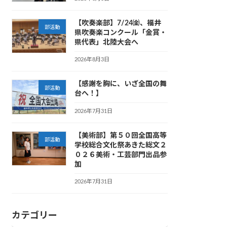
【吹奏楽部】7/24㈮、福井
部活動
県吹奏楽コンクール「金賞・
県代表」北陸大会へ
2026年8月3日
【感謝を胸に、いざ全国の舞
部活動
台へ！】
2026年7月31日
【美術部】第５０回全国高等
部活動
学校総合文化祭あきた総文２
０２６美術・工芸部門出品参
加
2026年7月31日
カテゴリー