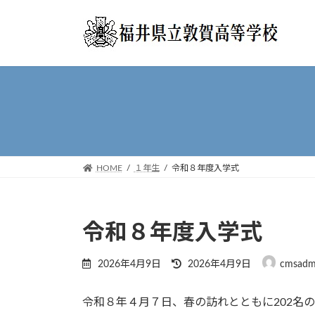
コ
ナ
ン
ビ
テ
ゲ
ン
ー
ツ
シ
へ
ョ
ス
ン
キ
に
ッ
移
プ
動
HOME
１年生
令和８年度入学式
令和８年度入学式
最
2026年4月9日
2026年4月9日
cmsadm
終
更
令和８年４月７日、春の訪れとともに202名
新