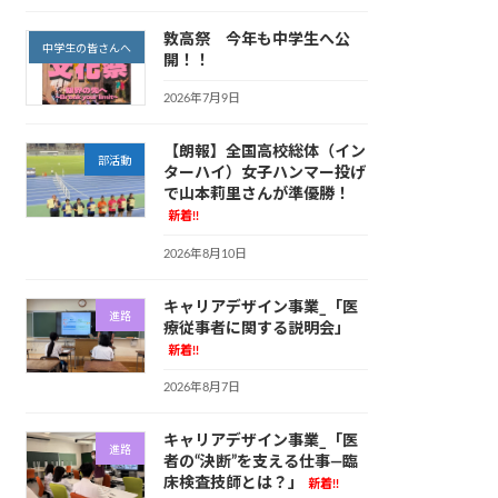
敦高祭 今年も中学生へ公
中学生の皆さんへ
開！！
2026年7月9日
【朗報】全国高校総体（イン
部活動
ターハイ）女子ハンマー投げ
で山本莉里さんが準優勝！
新着!!
2026年8月10日
キャリアデザイン事業_「医
進路
療従事者に関する説明会」
新着!!
2026年8月7日
キャリアデザイン事業_「医
進路
者の“決断”を支える仕事—臨
床検査技師とは？」
新着!!