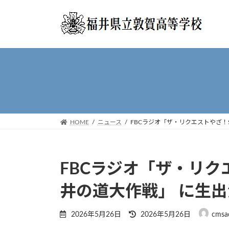
コ
ナ
ン
ビ
テ
ゲ
ン
ー
ツ
シ
へ
ョ
ス
ン
キ
に
ッ
移
プ
動
HOME
ニュース
FBCラジオ「ザ・リクエストやざ！
FBCラジオ「ザ・リク
井の道大作戦」 に生出
最
2026年5月26日
2026年5月26日
cmsa
終