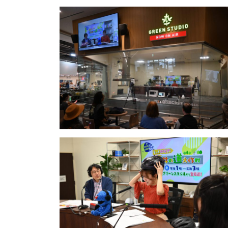
更
新
日
時
: