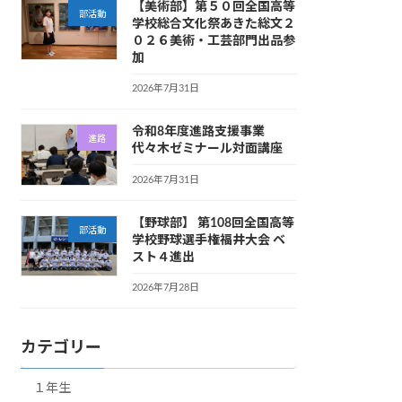
【美術部】第５０回全国高等
部活動
学校総合文化祭あきた総文２
０２６美術・工芸部門出品参
加
2026年7月31日
令和8年度進路支援事業
進路
代々木ゼミナール対面講座
2026年7月31日
【野球部】 第108回全国高等
部活動
学校野球選手権福井大会 ベ
スト４進出
2026年7月28日
カテゴリー
１年生