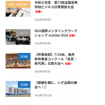
令和８年度 第73回全国高等
商業・情報経理科
学校ビジネス計算競技大会
新着!!
2026年8月4日
NEA国際メンタリングワーク
ニュース
ショップ Joshikai 2026
新着!!
2026年8月3日
【吹奏楽部】7/24㈮、福井
部活動
県吹奏楽コンクール「金賞・
県代表」北陸大会へ
新着!!
2026年8月3日
【感謝を胸に、いざ全国の舞
部活動
台へ！】
2026年7月31日