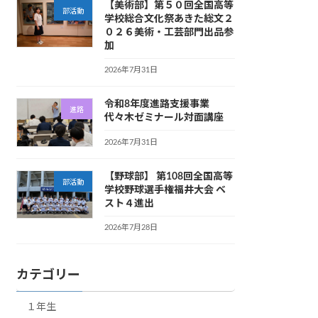
【美術部】第５０回全国高等
部活動
学校総合文化祭あきた総文２
０２６美術・工芸部門出品参
加
2026年7月31日
令和8年度進路支援事業
進路
代々木ゼミナール対面講座
2026年7月31日
【野球部】 第108回全国高等
部活動
学校野球選手権福井大会 ベ
スト４進出
2026年7月28日
カテゴリー
１年生