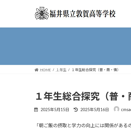
コ
ナ
ン
ビ
テ
ゲ
ン
ー
ツ
シ
へ
ョ
ス
ン
キ
に
ッ
移
プ
動
HOME
１年生
１年生総合探究（普・商・情）
１年生総合探究（普・
最
2025年5月15日
2025年5月16日
cmsa
終
更
「朝ご飯の摂取と学力の向上には関係がある
新